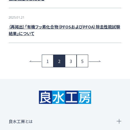
2025.01.21
（再掲出）「有機フッ素化合物（PFOSおよびPFOA）除去性能試験
結果」について
1
2
3
5
良水工房とは